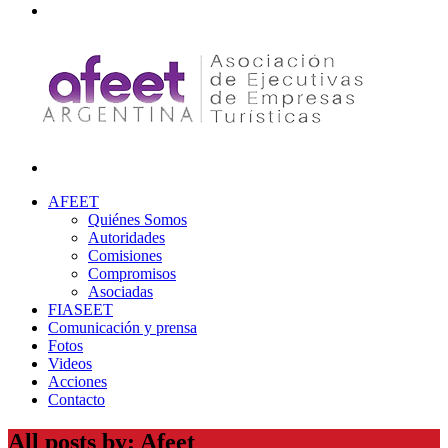
AFEET
Quiénes Somos
Autoridades
Comisiones
Compromisos
Asociadas
FIASEET
Comunicación y prensa
Fotos
Videos
Acciones
Contacto
All posts by: Afeet