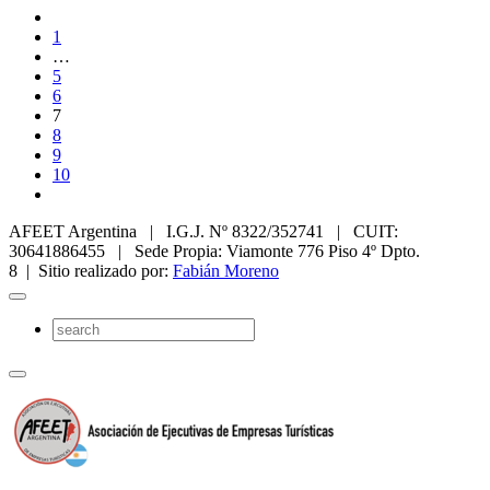
1
…
5
6
7
8
9
10
AFEET Argentina | I.G.J. Nº 8322/352741 | CUIT:
30641886455 | Sede Propia: Viamonte 776 Piso 4º Dpto.
8 | Sitio realizado por:
Fabián Moreno